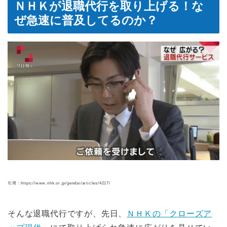
ＮＨＫが退職代行を取り上げる！な
ぜ急速に普及してるのか？
引用：https://www.nhk.or.jp/gendai/articles/4217/
そんな退職代行ですが、先日、
ＮＨＫの「クローズア