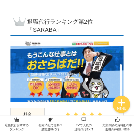
退職代行ランキング
第2位
退職の手順
「SARABA」
退職の常識
各退職代行サービス
職種別の退職体験談
MENU
料金
退職代行おすすめ
有給消化で無料!?
TVで人気の
失業保険の資料配布中
実績
ランキング
最安退職代行
退職代行EXIT
退職の神様LINE＠