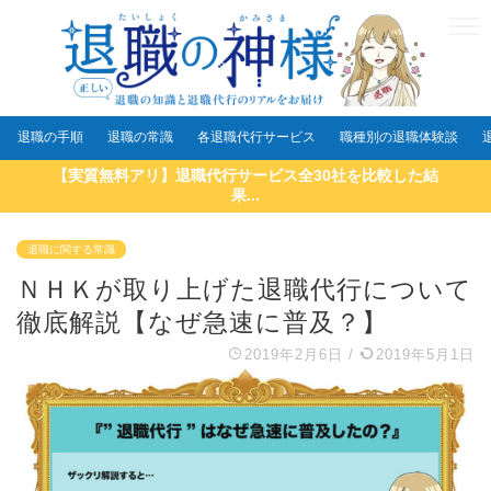
退職の手順
退職の常識
各退職代行サービス
職種別の退職体験談
【実質無料アリ】退職代行サービス全30社を比較した結
果...
退職に関する常識
ＮＨＫが取り上げた退職代行について
徹底解説【なぜ急速に普及？】
2019年2月6日
/
2019年5月1日