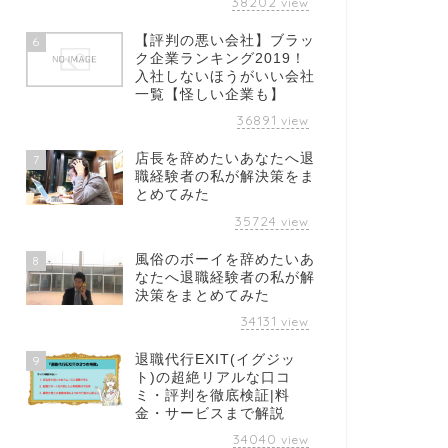
38202
view
【評判の悪い会社】ブラッ
6
ク企業ランキング2019！
入社しないほうがいい会社
一覧【怪しい企業も】
36891
view
店長を辞めたいあなたへ退
7
職経験者の私が解決策をま
とめてみた
35724
view
風俗のボーイを辞めたいあ
8
なたへ退職経験者の私が解
決策をまとめてみた
34131
view
退職代行EXIT(イグジッ
9
ト)の超絶リアルな口コ
ミ・評判を徹底検証|料
金・サービスまで解説
34040
view