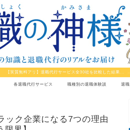
【実質無料アリ】退職代行サービス全30社を比較した結果...
各退職代行サービス
職種別の退職体験談
退職
ラック企業になる7つの理由
う限界】