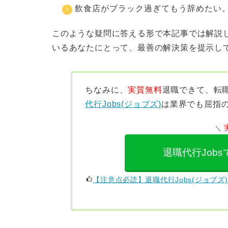
飲食店がブラック過ぎてもう辞めたい
このような疑問に答える形で本記事では解説
いるあなたにとって、最善の解決策を提示し
ちなみに、
実質無料
退職できて、
転
代行Jobs(ジョブズ)
は業界でも屈指
退職代行Job
【注意点必読】退職代行Jobs(ジョブ