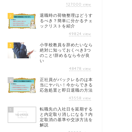
127000
view
退職時の荷物整理はどうす
2
るべき？簡単に分かるチェ
ックリストを紹介
49824
view
小学校教員を辞めたいなら
3
絶対に知っておくべき3つ
のこと!辞めるなら今が良
い
48478
view
正社員がバックレるのは本
4
当にヤバい！今からできる
応急処置と即日退職の方法
43558
view
転職先の入社日を延期する
5
と内定取り消しになる？内
定取消の基準や交渉方法を
解説