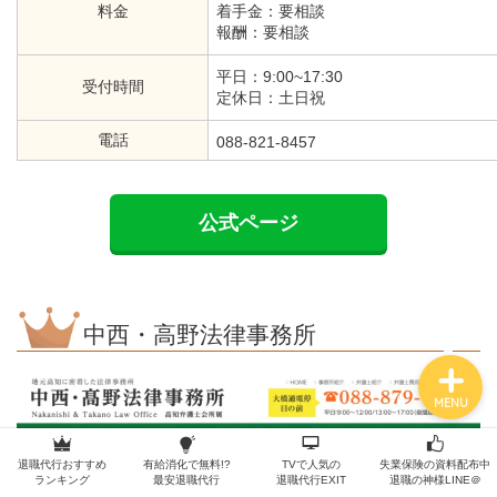
料金
着手金：要相談
報酬：要相談
平日：9:00~17:30
受付時間
退職の手順
定休日：土日祝
電話
088-821-8457
退職の常識
各退職代行サービス
公式ページ
職種別の退職体験談
中西・高野法律事務所
MENU
退職代行おすすめ
有給消化で無料!?
TVで人気の
失業保険の資料配布中
ランキング
最安退職代行
退職代行EXIT
退職の神様LINE＠