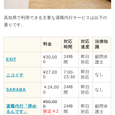
高知県で利用できる主要な退職代行サービスは以下の
通りです。
対応
対応
法律知
料金
時間
速度
識
24時
即日
顧問弁
¥30,00
EXIT
0
間
対応
護士
即日
¥27,00
7:00-
なし
ニコイチ
0
23:30
対応
24時
即日
￥24,00
なし
SARABA
0
間
対応
¥50,00
退職代行「辞め
24時
即日
顧問弁
0
限定￥2
るんです」
間
対応
護士