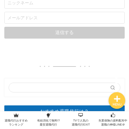
退職の手順
退職の常識
各退職代行サービス
職種別の退職体験談
MENU
おすすめ退職代行は？
退職代行おすすめ
有給消化で無料!?
TVで人気の
失業保険の資料配布中
ランキング
最安退職代行
退職代行EXIT
退職の神様LINE＠