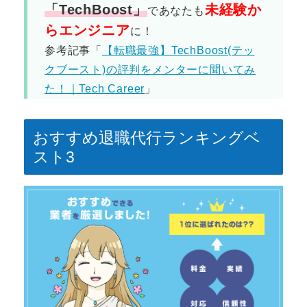
「TechBoost
」
未経験か
であなたも
らエンジニア
に！
参考記事「
【転職最強】TechBoost(テッ
クブースト)の評判をメンターに聞いてみ
た！｜Tech Career
」
おすすめ退職代行ランキングベ
スト3