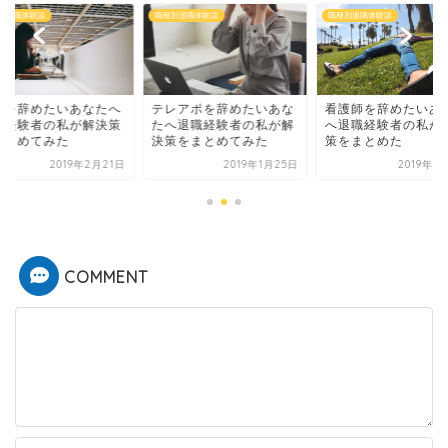
別退職体験談
職種別退職体験談
職種別退職体験談
レアポを辞めたいあな
看護師を辞めたいあなた
事務を辞めたいあな
へ退職経験者の私が解
へ退職経験者の私が解決
退職経験者の私が解
策をまとめてみた
策をまとめた
をまとめてみた
2019年1月25日
2019年5月14日
2019年2
COMMENT