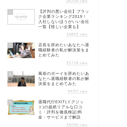
38206
view
【評判の悪い会社】ブラッ
6
ク企業ランキング2019！
入社しないほうがいい会社
一覧【怪しい企業も】
36893
view
店長を辞めたいあなたへ退
7
職経験者の私が解決策をま
とめてみた
35728
view
風俗のボーイを辞めたいあ
8
なたへ退職経験者の私が解
決策をまとめてみた
34137
view
退職代行EXIT(イグジッ
9
ト)の超絶リアルな口コ
ミ・評判を徹底検証|料
金・サービスまで解説
34046
view