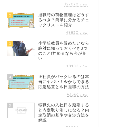
127070
view
退職時の荷物整理はどうす
2
るべき？簡単に分かるチェ
ックリストを紹介
49830
view
小学校教員を辞めたいなら
3
絶対に知っておくべき3つ
のこと!辞めるなら今が良
い
48482
view
正社員がバックレるのは本
4
当にヤバい！今からできる
応急処置と即日退職の方法
43566
view
転職先の入社日を延期する
5
と内定取り消しになる？内
定取消の基準や交渉方法を
解説