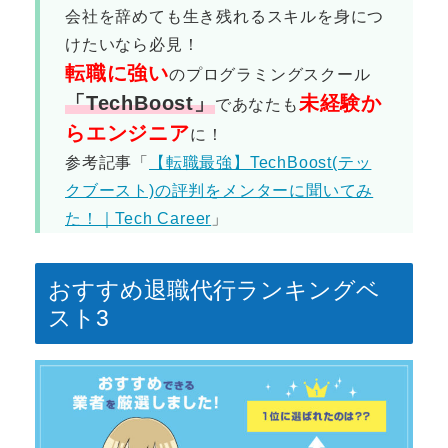
会社を辞めても生き残れるスキルを身につ
けたいなら必見！
転職に強い
のプログラミングスクール
「TechBoost
」
未経験か
であなたも
らエンジニア
に！
参考記事「
【転職最強】TechBoost(テッ
クブースト)の評判をメンターに聞いてみ
た！｜Tech Career
」
おすすめ退職代行ランキングベ
スト3