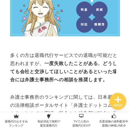
退職の手順
退職の常識
多くの方は退職代行サービスでの退職が可能だと
各退職代行サービス
思われますが、
一度失敗したことがある、どうし
ても会社と交渉してほしいことがあるといった場
職種別の退職体験談
合には弁護士事務所への相談を推奨します。
弁護士事務所のランキングに関しては、日本最大
の法律相談ポータルサイト「弁護士ドットコム」
MENU
からこれまでの実績、料金から編集部が独自に作
成しました。
退職代行おすすめ
有給消化で無料!?
TVで人気の
失業保険の資料配布中
ランキング
最安退職代行
退職代行EXIT
退職の神様LINE＠